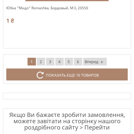
Юбка "Мидл" Romashka, Бордовый, M|L 20550
1 ₴
Есть в наличии
1
2
3
4
5
6
Вперед
ПОКАЗАТЬ ЕЩЕ 16 ТОВАРОВ
Якщо Ви бажаєте зробити замовлення,
можете завітати на сторінку нашого
роздрібного сайту > Перейти