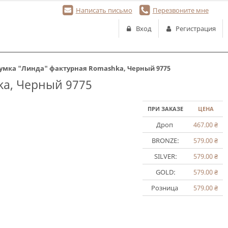
Написать письмо
Перезвоните мне
Вход
Регистрация
умка "Линда" фактурная Romashka, Черный 9775
ka, Черный 9775
ПРИ ЗАКАЗЕ
ЦЕНА
Дроп
467.00
₴
BRONZE:
579.00
₴
SILVER:
579.00
₴
GOLD:
579.00
₴
Розница
579.00
₴