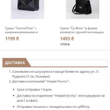
Сумка "Санта-Роза" с
Сумка "Су-Фолс" в форме
широким ремешком и
конверта с ручкой на кольцах
карманом Romashka, Черный
Romashka, Черный (2957)
1199 ₴
1493 ₴
(2346)
1799 ₴
ДОСТАВКА
Самовывоз из шоу-рума в городе Киеве по адресу ул. Л.
Руденко 21 (м. Позняки)
Доставка компанией "Новая Почта":
Срок отправки 1-4 дня.
Доставка на отделение "Новой почты" или курьером на
дом ( в офис).
Отправки посылок с понедельника по субботу.