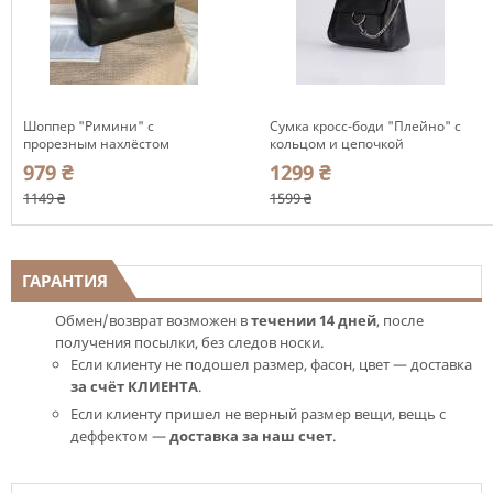
Шоппер "Римини" с
Сумка кросс-боди "Плейно" с
прорезным нахлёстом
кольцом и цепочкой
прямоугольной формы
Romashka, Черный (1049)
979 ₴
1299 ₴
Romashka, Черный (778)
1149 ₴
1599 ₴
ГАРАНТИЯ
Обмен/возврат возможен в
течении 14 дней
, после
получения посылки, без следов носки.
Если клиенту не подошел размер, фасон, цвет — доставка
за счёт КЛИЕНТА
.
Если клиенту пришел не верный размер вещи, вещь с
деффектом —
доставка за наш счет
.