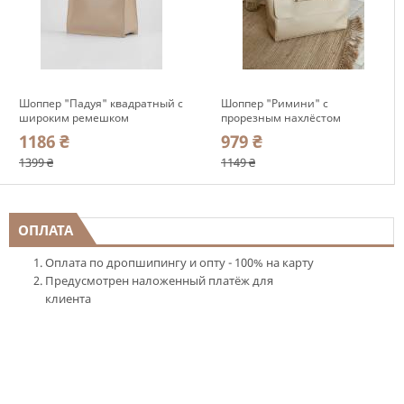
Шоппер "Падуя" квадратный с
Шоппер "Римини" с
широким ремешком
прорезным нахлёстом
Romashka, Бежевый+ (3803)
прямоугольной формы
1186 ₴
979 ₴
Romashka, Бежевый (4004)
1399 ₴
1149 ₴
ОПЛАТА
Оплата по дропшипингу и опту - 100% на карту
Предусмотрен наложенный платёж для
клиента