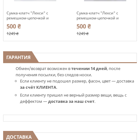
Сумка-клатч "Лекси" с
Сумка-клатч "Лекси" с
ремешком-цепочкой и
ремешком-цепочкой и
светлой фурнитурой
светлой фурнитурой
500 ₴
500 ₴
Romashka, Черный 11091
Romashka, Бежевый 11093
1249 ₴
1249 ₴
ГАРАНТИЯ
Обмен/возврат возможен в
течении 14 дней
, после
получения посылки, без следов носки.
Если клиенту не подошел размер, фасон, цвет — доставка
за счёт КЛИЕНТА
.
Если клиенту пришел не верный размер вещи, вещь с
деффектом —
доставка за наш счет
.
ДОСТАВКА