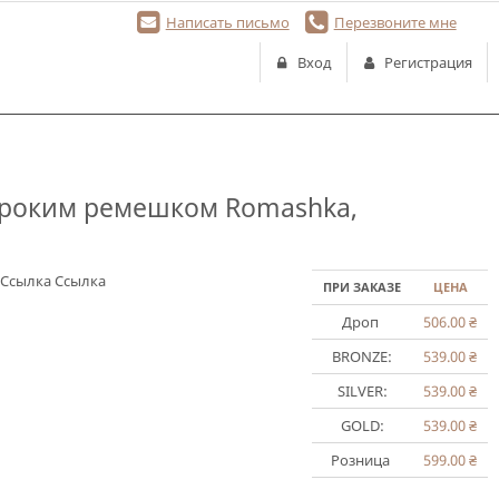
Написать письмо
Перезвоните мне
Вход
Регистрация
ироким ремешком Romashka,
Ссылка
Ссылка
ПРИ ЗАКАЗЕ
ЦЕНА
Дроп
506.00
₴
BRONZE:
539.00
₴
SILVER:
539.00
₴
GOLD:
539.00
₴
Розница
599.00
₴