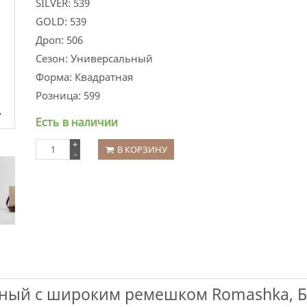
SILVER:
539
GOLD:
539
Дроп:
506
Сезон:
Универсальный
Форма:
Квадратная
Розница:
599
Есть в наличии
+
В КОРЗИНУ
-
тный с широким ремешком Romashka, Б