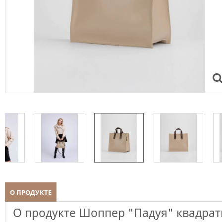
О ПРОДУКТЕ
О продукте Шоппер "Падуя" квадра