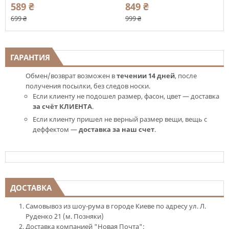
Romashka, Черный (9589)
589 ₴
849 ₴
699 ₴
999 ₴
ГАРАНТИЯ
Обмен/возврат возможен в
течении 14 дней
, после
получения посылки, без следов носки.
Если клиенту не подошел размер, фасон, цвет — доставка
за счёт КЛИЕНТА
.
Если клиенту пришел не верный размер вещи, вещь с
деффектом —
доставка за наш счет
.
ДОСТАВКА
Самовывоз из шоу-рума в городе Киеве по адресу ул. Л.
Руденко 21 (м. Позняки)
Доставка компанией "Новая Почта":