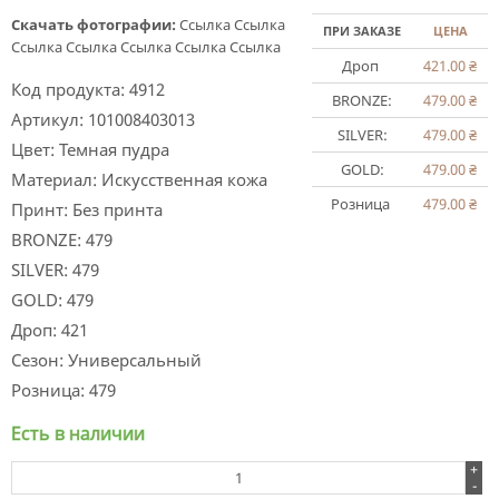
Скачать фотографии:
Ссылка
Ссылка
ПРИ ЗАКАЗЕ
ЦЕНА
Ссылка
Ссылка
Ссылка
Ссылка
Ссылка
Дроп
421.00
₴
Код продукта:
4912
BRONZE:
479.00
₴
Артикул:
101008403013
SILVER:
479.00
₴
Цвет:
Темная пудра
GOLD:
479.00
₴
Материал:
Искусственная кожа
Розница
479.00
₴
Принт:
Без принта
BRONZE:
479
SILVER:
479
GOLD:
479
Дроп:
421
Сезон:
Универсальный
Розница:
479
Есть в наличии
+
-