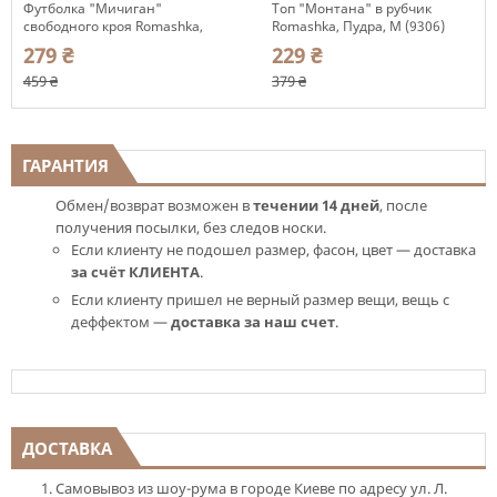
Футболка "Мичиган"
Топ "Монтана" в рубчик
свободного кроя Romashka,
Romashka, Пудра, M (9306)
Голубой, S|M 13134
279 ₴
229 ₴
459 ₴
379 ₴
ГАРАНТИЯ
Обмен/возврат возможен в
течении 14 дней
, после
получения посылки, без следов носки.
Если клиенту не подошел размер, фасон, цвет — доставка
за счёт КЛИЕНТА
.
Если клиенту пришел не верный размер вещи, вещь с
деффектом —
доставка за наш счет
.
ДОСТАВКА
Самовывоз из шоу-рума в городе Киеве по адресу ул. Л.