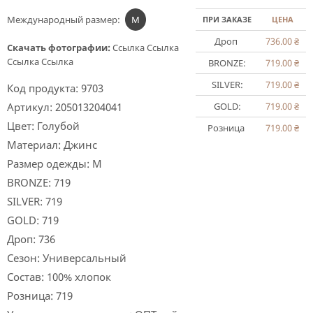
Международный размер:
M
ПРИ ЗАКАЗЕ
ЦЕНА
Дроп
736.00
₴
Скачать фотографии:
Ссылка
Ссылка
Ссылка
Ссылка
BRONZE:
719.00
₴
SILVER:
719.00
₴
Код продукта:
9703
Артикул:
205013204041
GOLD:
719.00
₴
Цвет:
Голубой
Розница
719.00
₴
Материал:
Джинс
Размер одежды:
M
BRONZE:
719
SILVER:
719
GOLD:
719
Дроп:
736
Сезон:
Универсальный
Состав:
100% хлопок
Розница:
719