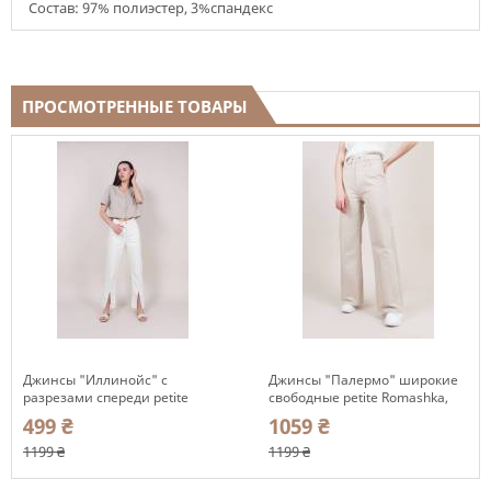
Состав: 97% полиэстер, 3%спандекс
ПРОСМОТРЕННЫЕ ТОВАРЫ
Джинсы "Иллинойс" с
Джинсы "Палермо" широкие
разрезами спереди petite
свободные petite Romashka,
Romashka, Молочный, S, 36
Бежевый, L, 40 (9459)
499 ₴
1059 ₴
(9698)
1199 ₴
1199 ₴