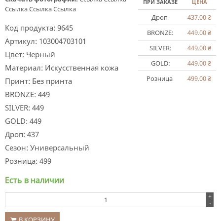
ПРИ ЗАКАЗЕ
ЦЕНА
Ссылка
Ссылка
Ссылка
Дроп
437.00
₴
Код продукта:
9645
BRONZE:
449.00
₴
Артикул:
103004703101
SILVER:
449.00
₴
Цвет:
Черный
GOLD:
449.00
₴
Материал:
Искусственная кожа
Розница
499.00
₴
Принт:
Без принта
BRONZE:
449
SILVER:
449
GOLD:
449
Дроп:
437
Сезон:
Универсальный
Розница:
499
Есть в наличии
+
-
В КОРЗИНУ